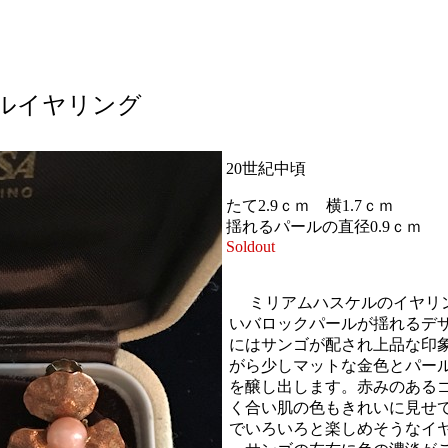
ルイヤリング
20世紀中頃
たて2.9ｃｍ 横1.7ｃｍ
揺れるパールの直径0.9ｃｍ
Soldout
ミリアムハスケルのイヤリ
いバロックパールが揺れるデ
にはサンゴが配され上品な印
がら少しマットな金色とパー
を醸し出します。赤みのある
く合い肌の色もきれいに見せ
でいろいろと楽しめそうなイ