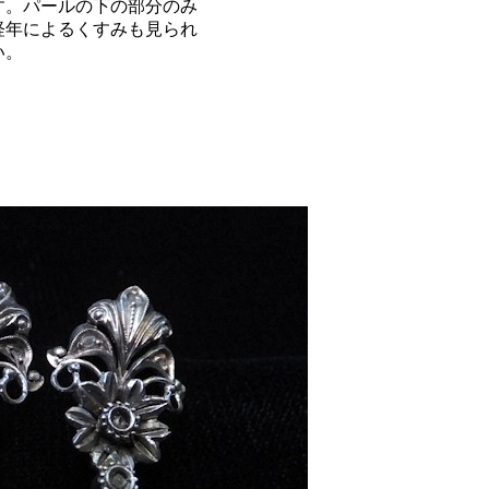
す。パールの下の部分のみ
経年によるくすみも見られ
い。