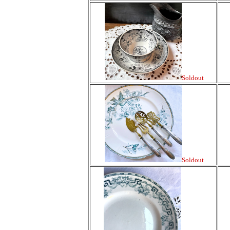
Soldout
Soldout