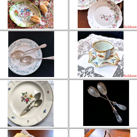
Soldout
Soldout