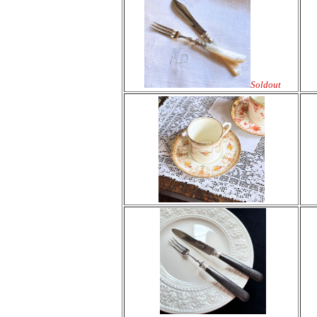
Soldout