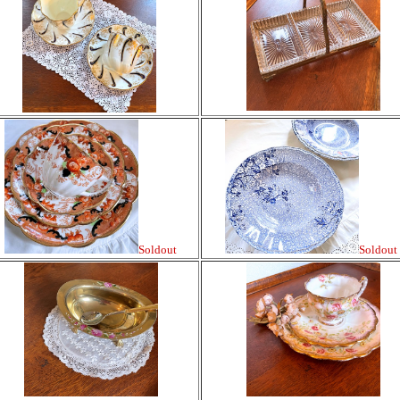
Soldout
Soldout