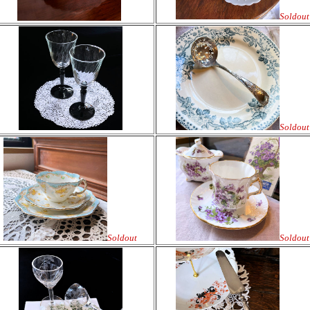
Soldout
Soldout
Soldout
Soldout