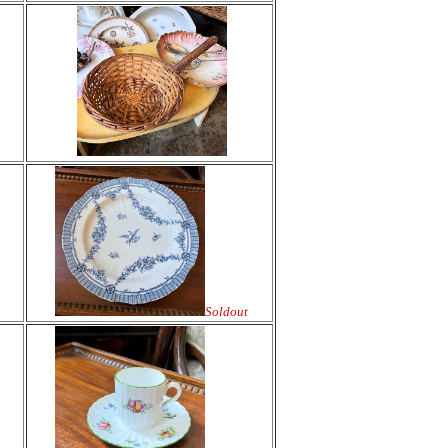
Soldout